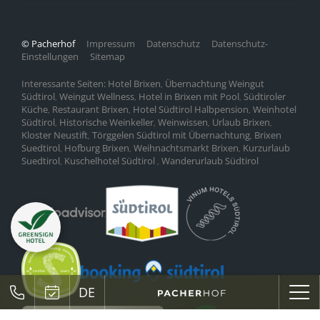
© Pacherhof
Impressum
Datenschutz
Datenschutz-
Einstellungen
Sitemap
Interessante Seiten:
Hotel Brixen
Übernachtung Weingut
,
Südtirol
Weingut Wellness
Hotel in Brixen mit Pool
Südtiroler
,
,
,
Küche
Restaurant Brixen
Hotel Südtirol Halbpension
Weinhotel
,
,
,
Südtirol
Historische Weinkeller
Weinwissen
Urlaub Brixen
,
,
,
,
Kloster Neustift
Törggelen Südtirol mit Übernachtung
Brixen
,
,
Suedtirol
Hofburg Brixen
Weihnachtsmarkt Brixen
Kurzurlaub
,
,
,
Suedtirol
Kuschelhotel Südtirol
Wanderurlaub Südtirol
,
,
DE