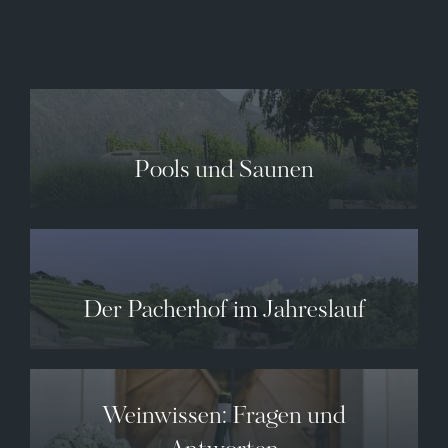
✕
09.08.2026
10.08.2026
11.08.2026
Pools und Saunen
34° C
34° C
35° C
12° C
13° C
13° C
Der Pacherhof im Jahreslauf
Weinwissen: Fragen und