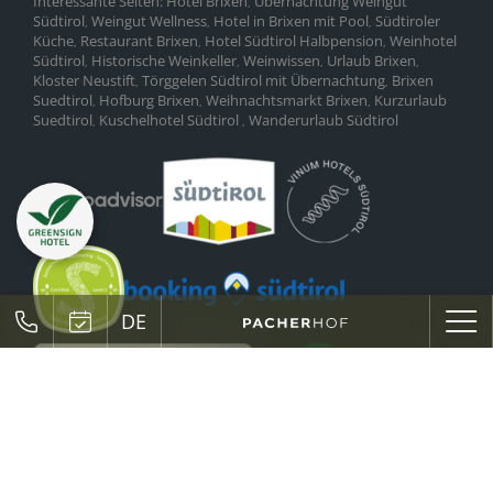
Interessante Seiten:
Hotel Brixen
Übernachtung Weingut
,
Südtirol
Weingut Wellness
Hotel in Brixen mit Pool
Südtiroler
,
,
,
Küche
Restaurant Brixen
Hotel Südtirol Halbpension
Weinhotel
,
,
,
Südtirol
Historische Weinkeller
Weinwissen
Urlaub Brixen
,
,
,
,
Kloster Neustift
Törggelen Südtirol mit Übernachtung
Brixen
,
,
Suedtirol
Hofburg Brixen
Weihnachtsmarkt Brixen
Kurzurlaub
,
,
,
Suedtirol
Kuschelhotel Südtirol
Wanderurlaub Südtirol
,
,
DE