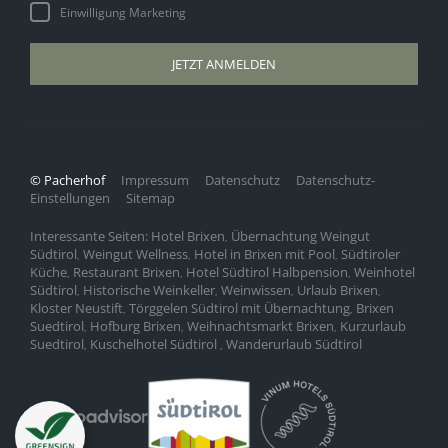
Einwilligung Marketing
JETZT ANMELDEN
© Pacherhof
Impressum
Datenschutz
Datenschutz-
Einstellungen
Sitemap
Interessante Seiten:
Hotel Brixen
Übernachtung Weingut
,
Südtirol
Weingut Wellness
Hotel in Brixen mit Pool
Südtiroler
,
,
,
Küche
Restaurant Brixen
Hotel Südtirol Halbpension
Weinhotel
,
,
,
Südtirol
Historische Weinkeller
Weinwissen
Urlaub Brixen
,
,
,
,
Kloster Neustift
Törggelen Südtirol mit Übernachtung
Brixen
,
,
Suedtirol
Hofburg Brixen
Weihnachtsmarkt Brixen
Kurzurlaub
,
,
,
Suedtirol
Kuschelhotel Südtirol
Wanderurlaub Südtirol
,
,