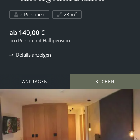
2 Personen
28 m²
ab 140,00 €
pro Person mit Halbpension
Details anzeigen
✕
ANFRAGEN
BUCHEN
08.08.2026
09.08.2026
10.08.2026
33° C
34° C
34° C
12° C
12° C
13° C