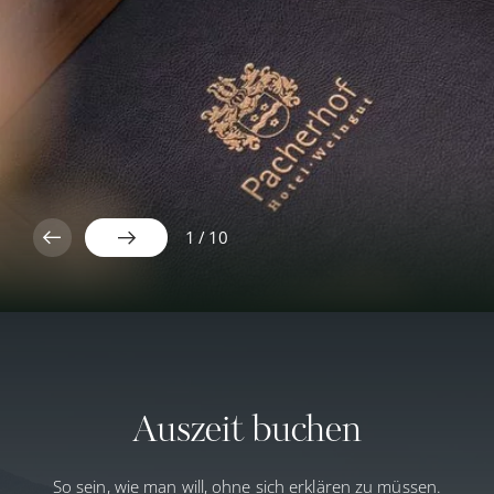
✕
09.08.2026
10.08.2026
11.08.2026
34° C
34° C
35° C
1
/
10
12° C
13° C
13° C
Auszeit buchen
So sein, wie man will, ohne sich erklären zu müssen.