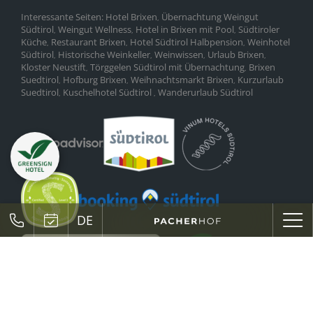
Interessante Seiten:
Hotel Brixen
Übernachtung Weingut
,
Südtirol
Weingut Wellness
Hotel in Brixen mit Pool
Südtiroler
,
,
,
Küche
Restaurant Brixen
Hotel Südtirol Halbpension
Weinhotel
,
,
,
Südtirol
Historische Weinkeller
Weinwissen
Urlaub Brixen
,
,
,
,
Kloster Neustift
Törggelen Südtirol mit Übernachtung
Brixen
,
,
Suedtirol
Hofburg Brixen
Weihnachtsmarkt Brixen
Kurzurlaub
,
,
,
Suedtirol
Kuschelhotel Südtirol
Wanderurlaub Südtirol
,
,
DE