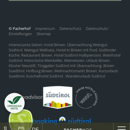
© Pacherhof
Impressum
Datenschutz
Datenschutz-
Einstellungen
Sitemap
Interessante Seiten:
Hotel Brixen
Übernachtung Weingut
,
Südtirol
Weingut Wellness
Hotel in Brixen mit Pool
Südtiroler
,
,
,
Küche
Restaurant Brixen
Hotel Südtirol Halbpension
Weinhotel
,
,
,
Südtirol
Historische Weinkeller
Weinwissen
Urlaub Brixen
,
,
,
,
Kloster Neustift
Törggelen Südtirol mit Übernachtung
Brixen
,
,
Suedtirol
Hofburg Brixen
Weihnachtsmarkt Brixen
Kurzurlaub
,
,
,
Suedtirol
Kuschelhotel Südtirol
Wanderurlaub Südtirol
,
,
DE