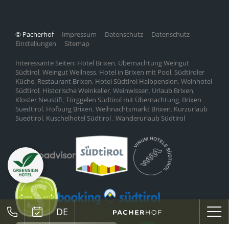
© Pacherhof
Impressum
Datenschutz
Datenschutz-
Einstellungen
Sitemap
Interessante Seiten:
Hotel Brixen
Übernachtung Weingut
,
Südtirol
Weingut Wellness
Hotel in Brixen mit Pool
Südtiroler
,
,
,
Küche
Restaurant Brixen
Hotel Südtirol Halbpension
Weinhotel
,
,
,
Südtirol
Historische Weinkeller
Weinwissen
Urlaub Brixen
,
,
,
,
Kloster Neustift
Törggelen Südtirol mit Übernachtung
Brixen
,
,
Suedtirol
Hofburg Brixen
Weihnachtsmarkt Brixen
Kurzurlaub
,
,
,
Suedtirol
Kuschelhotel Südtirol
Wanderurlaub Südtirol
,
,
DE