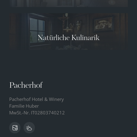
Natürliche Kulinarik
✕
08.08.2026
09.08.2026
10.08.2026
33° C
34° C
34° C
12° C
12° C
13° C
Pacherhof
Pacherhof Hotel & Winery
Familie Huber
MwSt.-Nr.
IT02803740212