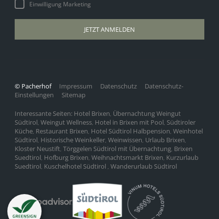
Einwilligung Marketing
JETZT ANMELDEN
© Pacherhof
Impressum
Datenschutz
Datenschutz-
Einstellungen
Sitemap
Interessante Seiten:
Hotel Brixen
Übernachtung Weingut
,
Südtirol
Weingut Wellness
Hotel in Brixen mit Pool
Südtiroler
,
,
,
Küche
Restaurant Brixen
Hotel Südtirol Halbpension
Weinhotel
,
,
,
Südtirol
Historische Weinkeller
Weinwissen
Urlaub Brixen
,
,
,
,
Kloster Neustift
Törggelen Südtirol mit Übernachtung
Brixen
,
,
Suedtirol
Hofburg Brixen
Weihnachtsmarkt Brixen
Kurzurlaub
,
,
,
Suedtirol
Kuschelhotel Südtirol
Wanderurlaub Südtirol
,
,