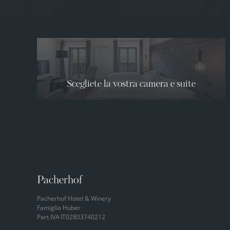
Scegliete la vostra camera e suite
Pacherhof
Pacherhof Hotel & Winery
Famiglia Huber
Part.IVA
IT02803740212