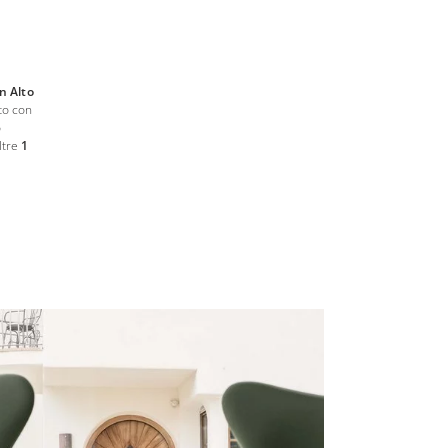
in Alto
to con
o
ltre
1