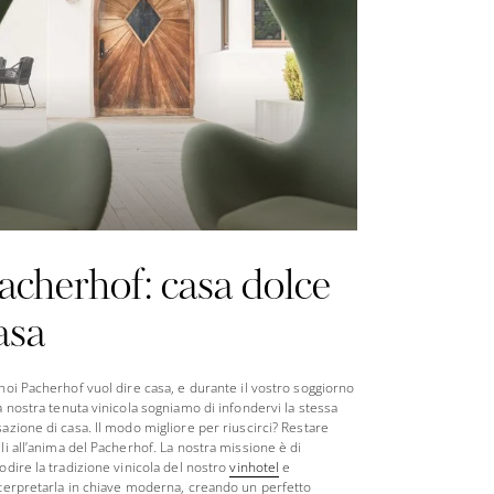
acherhof: casa dolce
asa
noi Pacherhof vuol dire casa, e durante il vostro soggiorno
a nostra tenuta vinicola sogniamo di infondervi la stessa
azione di casa. Il modo migliore per riuscirci? Restare
li all’anima del Pacherhof. La nostra missione è di
odire la tradizione vinicola del nostro
vinhotel
e
terpretarla in chiave moderna, creando un perfetto