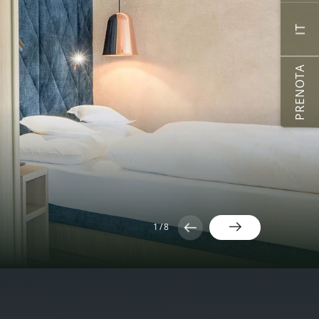
IT
PRENOTA
1
/
8