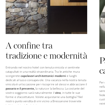
A confine tra
tradizione e modernità
P
Entrando nel nostro hotel con tenuta vinicola vi sentirete
c
catapultati in una realtà straordinaria. Tra le antiche mura
scorgerete
capolavori architettonici
moderni
e luoghi
dedicati al lusso consapevole. Una vacanza nella nostra tenuta
Per 
vinicola è un’occasione per riscoprire sé stessi e abbracciare il
nell
passato e il presente,
la natura e la bellezza. La costante del
sens
vostro soggiorno sarà naturalmente il
vino
, in tutte le sue
fede
forme e sfaccettature. Volete acquistarne una bottiglia? Nel
cust
nostro punto vendita di vini vicino a Bressanone troverete
rein