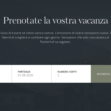
Prenotate la vostra vacanza
l lusso di essere sé stessi senza riserve. L’emozione di vivere sensazioni nuove. 
libertà di scegliere e cambiare ogni giorno. Sensazioni che solo una vacanza al
Pacherhof sa regalare.
PARTENZA
NUMERO OSPITI
RICHIESTA
01.08.2026
2