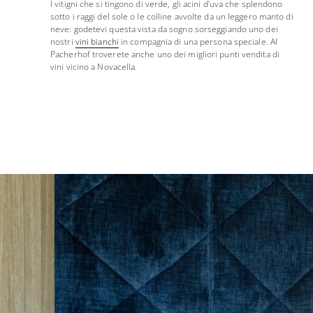
I vitigni che si tingono di verde, gli acini d’uva che splendono
sotto i raggi del sole o le colline avvolte da un leggero manto di
neve: godetevi questa vista da sogno sorseggiando uno dei
nostri
vini bianchi
in compagnia di una persona speciale. Al
Pacherhof troverete anche uno dei migliori punti vendita di
vini vicino a Novacella.