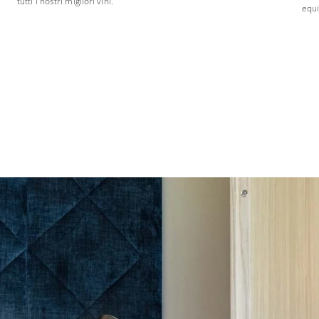
tutti i nostri migliori vini.
equi
08.08.2026
09.08.2026
10.08.2026
33° C
34° C
34° C
12° C
12° C
13° C