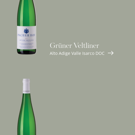
Grüner Veltliner
Alto Adige Valle Isarco DOC