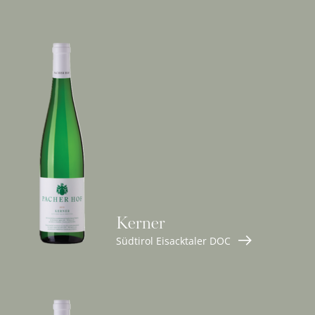
Kerner
Südtirol Eisacktaler DOC