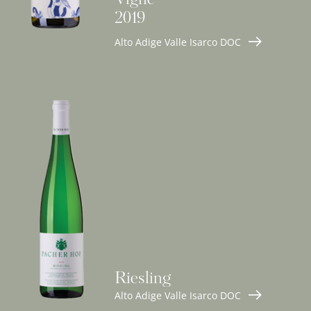
Vigne
2019
Alto Adige Valle Isarco DOC
Riesling
Alto Adige Valle Isarco DOC