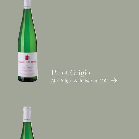
Pinot Grigio
Alto Adige Valle Isarco DOC