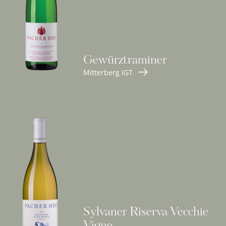
Gewürztraminer
Mitterberg IGT
Sylvaner Riserva Vecchie