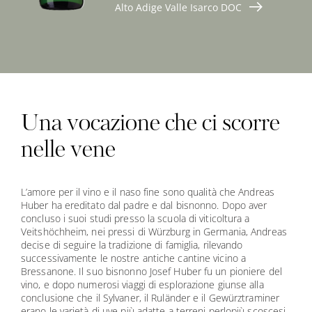
“Schlutzkrapfen” (tipiche mezzelune altoatesine), piatti a
Fermentazione lenta e affinamento per circa sei mesi sui
Alto Adige Valle Isarco DOC
piacevole nota amara sul finale.
Un vino straordinariamente intenso.
piacevolmente i sensi.
note di pesca bianca e pompelmo.
fresco al palato.
che nasce un vino bianco giovane e secco, con le
Kerner, Riesling, Sauvignon e Grüner Veltliner raccolte a
base di funghi e formaggi.
lieviti fini in cisterne d’acciaio e in grandi botti di legno.
caratteristiche fragranze delicate del moscato.
mano e fermentate con tecniche diverse, nasce un vino
elegante e armonioso con una piacevole rotondità al palato,
note di sambuco, pesca e pepe e una marcata mineralità.
ALLA SCHEDA DEL VINO
ALLA SCHEDA DEL VINO
ALLA SCHEDA DEL VINO
ALLA SCHEDA DEL VINO
ALLA SCHEDA DEL VINO
ALLA SCHEDA DEL VINO
ALLA SCHEDA DEL VINO
ALLA SCHEDA DEL VINO
Una vocazione che ci scorre
nelle vene
L’amore per il vino e il naso fine sono qualità che Andreas
Huber ha ereditato dal padre e dal bisnonno. Dopo aver
concluso i suoi studi presso la scuola di viticoltura a
Veitshöchheim, nei pressi di Würzburg in Germania, Andreas
decise di seguire la tradizione di famiglia, rilevando
successivamente le nostre antiche cantine vicino a
Bressanone. Il suo bisnonno Josef Huber fu un pioniere del
vino, e dopo numerosi viaggi di esplorazione giunse alla
conclusione che il Sylvaner, il Ruländer e il Gewürztraminer
erano le varietà di uve più adatte a terreni perlopiù scoscesi,