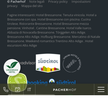
© Pacherhof
Note legali
Privacy policy
Impostazioni
privacy
Mappa del sito
Pagine interessanti:
Hotel Bressanone
Tenuta vinicola
Hotel a
,
,
Bressanone con spa
Hotel Bressanone con piscina
Cucina
,
,
tirolese
Ristorante Bressanone
Hotel Bressanone mezza
,
,
pensione
Vinhotel
Cantine Bressanone
Hotel Valle Isarco
,
,
,
,
Abbazia di Novacella Bressanone
Törggelen Alto Adige
,
,
Bressanone Alto Adige
Hofburg Bressanone
Mercatino di Natale
,
,
Bressanone
Weekend romantico Trentino Alto Adige
Hotel
,
,
escursioni Alto Adige
IT