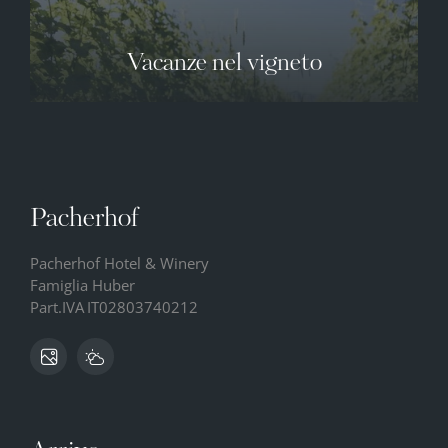
Vacanze nel vigneto
Pacherhof
Pacherhof Hotel & Winery
Famiglia Huber
Part.IVA
IT02803740212