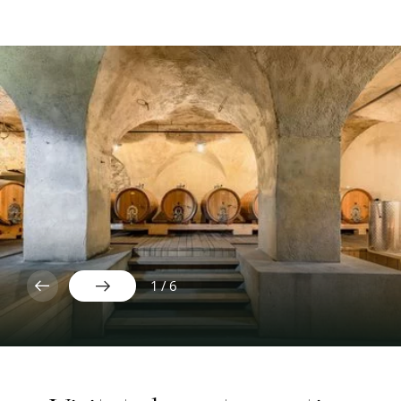
1
/
6