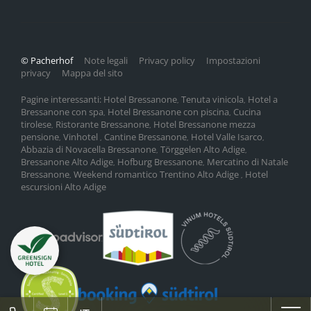
© Pacherhof
Note legali
Privacy policy
Impostazioni
privacy
Mappa del sito
Pagine interessanti:
Hotel Bressanone
Tenuta vinicola
Hotel a
,
,
Bressanone con spa
Hotel Bressanone con piscina
Cucina
,
,
tirolese
Ristorante Bressanone
Hotel Bressanone mezza
,
,
pensione
Vinhotel
Cantine Bressanone
Hotel Valle Isarco
,
,
,
,
Abbazia di Novacella Bressanone
Törggelen Alto Adige
,
,
Bressanone Alto Adige
Hofburg Bressanone
Mercatino di Natale
,
,
Bressanone
Weekend romantico Trentino Alto Adige
Hotel
,
,
escursioni Alto Adige