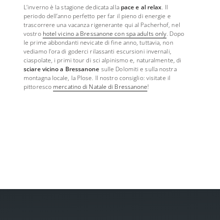
L’inverno è la stagione dedicata alla
pace e al relax
. Il
periodo dell’anno perfetto per far il pieno di energie e
trascorrere una vacanza rigenerante qui al Pacherhof, nel
vostro
hotel vicino a Bressanone con spa adults only
. Dopo
le prime abbondanti nevicate di fine anno, tuttavia, non
vediamo l’ora di goderci rilassanti escursioni invernali,
ciaspolate, i primi tour di sci alpinismo e, naturalmente, di
sciare vicino a Bressanone
sulle Dolomiti e sulla nostra
montagna locale, la Plose. Il nostro consiglio: visitate il
pittoresco
mercatino di Natale di Bressanone
!