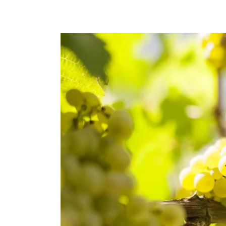
33° C
34° C
34° C
12° C
12° C
13° C