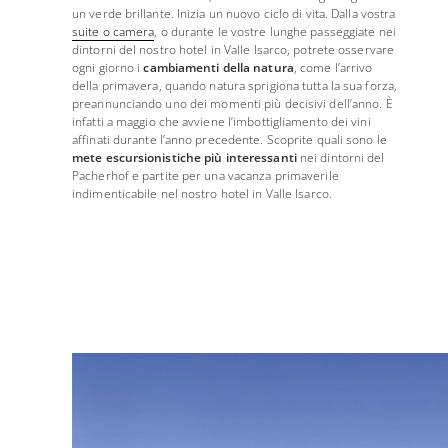
un verde brillante. Inizia un nuovo ciclo di vita. Dalla vostra
suite o camera
, o durante le vostre lunghe passeggiate nei
dintorni del nostro hotel in Valle Isarco, potrete osservare
ogni giorno i
cambiamenti della natura
, come l’arrivo
della primavera, quando natura sprigiona tutta la sua forza,
preannunciando uno dei momenti più decisivi dell’anno. È
infatti a maggio che avviene l’imbottigliamento dei vini
affinati durante l’anno precedente. Scoprite quali sono le
mete escursionistiche più interessanti
nei dintorni del
Pacherhof e partite per una vacanza primaverile
indimenticabile nel nostro hotel in Valle Isarco.