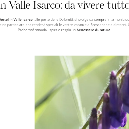
n Valle Isarco: da vivere tutt
hotel in Valle Isarco
, alle porte delle Dolomiti, si svolge da sempre in armonia co
cino particolare che renderà speciali le vostre vacanze a Bressanone e dintorni. U
Pacherhof stimola, ispira e regala un
benessere duraturo
.