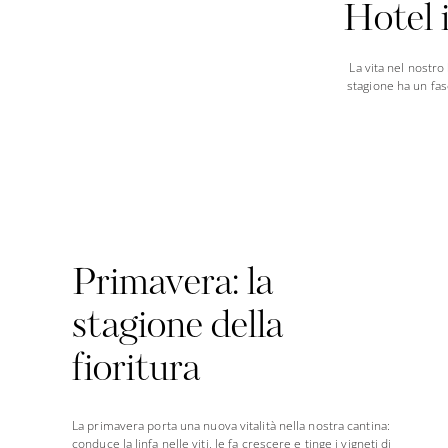
Hotel i
La vita nel nostro
stagione ha un fas
Primavera: la
stagione della
fioritura
La primavera porta una nuova vitalità nella nostra cantina:
conduce la linfa nelle viti, le fa crescere e tinge i vigneti di