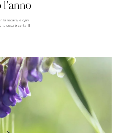
o l’anno
n la natura, e ogni
na cosa è certa: il