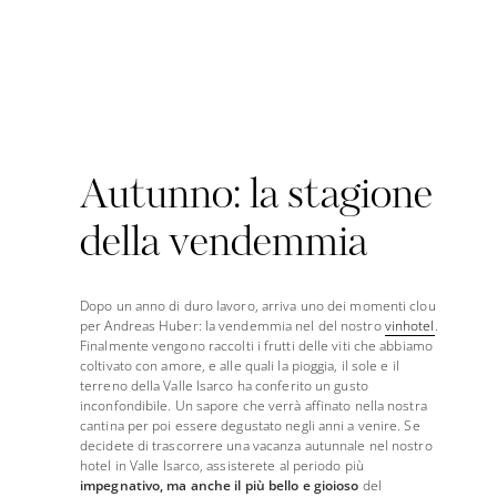
Autunno: la stagione
della vendemmia
Dopo un anno di duro lavoro, arriva uno dei momenti clou
per Andreas Huber: la vendemmia nel del nostro
vinhotel
.
Finalmente vengono raccolti i frutti delle viti che abbiamo
coltivato con amore, e alle quali la pioggia, il sole e il
terreno della Valle Isarco ha conferito un gusto
inconfondibile. Un sapore che verrà affinato nella nostra
cantina per poi essere degustato negli anni a venire. Se
decidete di trascorrere una vacanza autunnale nel nostro
hotel in Valle Isarco, assisterete al periodo più
impegnativo, ma anche il più bello e gioioso
del