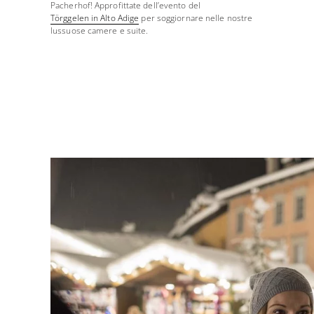
Pacherhof! Approfittate dell’evento del
Törggelen in Alto Adige
per soggiornare nelle nostre
lussuose camere e suite.