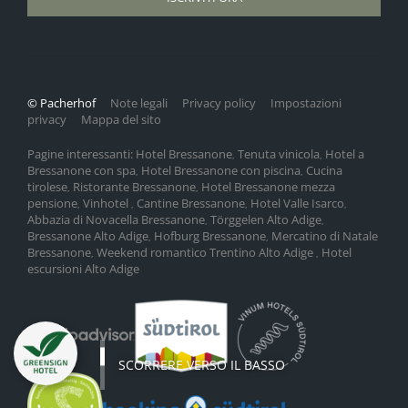
© Pacherhof
Note legali
Privacy policy
Impostazioni
privacy
Mappa del sito
Pagine interessanti:
Hotel Bressanone
Tenuta vinicola
Hotel a
,
,
Bressanone con spa
Hotel Bressanone con piscina
Cucina
,
,
tirolese
Ristorante Bressanone
Hotel Bressanone mezza
,
,
pensione
Vinhotel
Cantine Bressanone
Hotel Valle Isarco
,
,
,
,
Abbazia di Novacella Bressanone
Törggelen Alto Adige
,
,
Bressanone Alto Adige
Hofburg Bressanone
Mercatino di Natale
,
,
Bressanone
Weekend romantico Trentino Alto Adige
Hotel
,
,
escursioni Alto Adige
SCORRERE VERSO IL BASSO