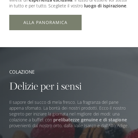
in tutto e per tutto. Scegliete il vostro
luogo di ispirazione
.
ALLA PANORAMICA
COLAZIONE
Delizie per i sensi
Il sapore del succo di mela fresco. La fragranza del pane
appena sfornato. La bontà dei nostri prodotti. Ecco il nostro
segreto per iniziare la giornata nel migliore dei modi: una
colazione a buffet con
prelibatezze genuine e di stagione
provenienti
dal nostro orto, dalla Valle Isarco e dall’Alto Adige.