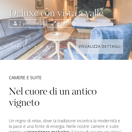
Deluxe con vista a valle
2 persone
40 m²
VISUALIZZA DETTAGLI
CAMERE E SUITE
Nel cuore di un antico
vigneto
Un regno di relax, dove la tradizione incontra la modernità e
la pace è una fonte di energia. Nelle nostre camere e suite
vivrete un’
esperienza esclusiva
: il lusso di essere voi stessi