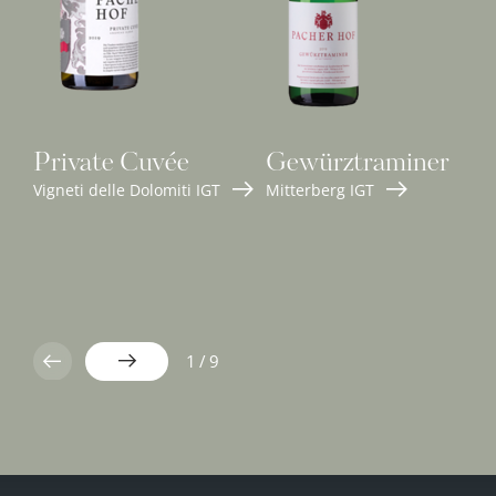
Private Cuvée
Gewürztraminer
Vigneti delle Dolomiti IGT
Mitterberg IGT
1
/
9