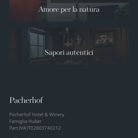
Amore per la natura
Sapori autentici
Pacherhof
Pacherhof Hotel & Winery
Famiglia Huber
Part.IVA
IT02803740212