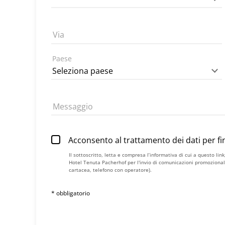
Via
Paese
Messaggio
Acconsento al trattamento dei dati per fin
Il sottoscritto, letta e compresa
l’informativa di cui a questo link
Hotel Tenuta Pacherhof per l'invio di comunicazioni promozionali 
cartacea, telefono con operatore).
* obbligatorio