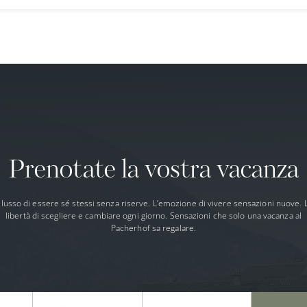
Prenotate la vostra vacanza
l lusso di essere sé stessi senza riserve. L’emozione di vivere sensazioni nuove. 
libertà di scegliere e cambiare ogni giorno. Sensazioni che solo una vacanza al
Pacherhof sa regalare.