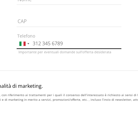
CAP
Telefono
Importante per eventuali domande sull’offerta desiderata
alità di marketing.
, con riferimento ai trattamenti per i quali il consenso dell’interessato è richiesto ai sensi d
e di marketing in merito a servizi, promozioni/offerte, etc. , incluso l’invio di newsletter, a