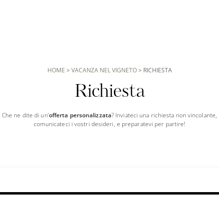
HOME
>
VACANZA NEL VIGNETO
>
RICHIESTA
Richiesta
Che ne dite di un’
offerta personalizzata
?
Inviateci una richiesta non vincolante,
comunicateci i vostri desideri, e preparatevi per partire!